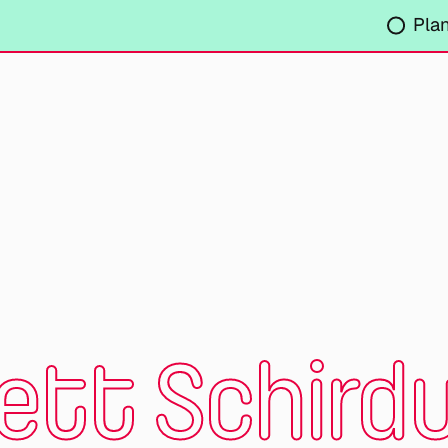
Pla
ett Schird