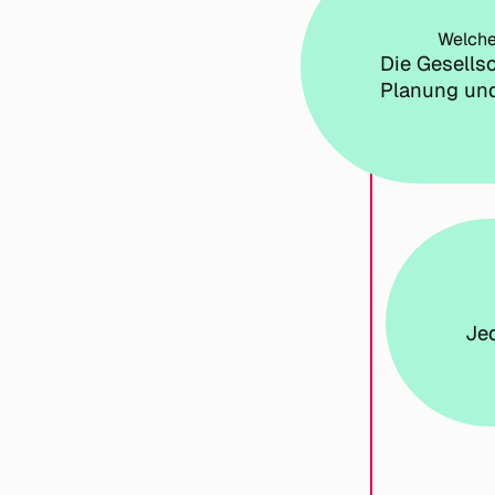
Welche
Die Gesellsc
Planung un
Jed