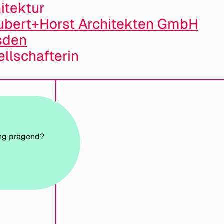
itektur
ubert+Horst Architekten GmbH
sden
llschafterin
ang prägend?