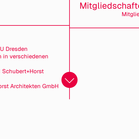
Mitgliedschaf
Mitgli
TU Dresden
in in verschiedenen
ei Schubert+Horst
orst Architekten GmbH
uch/Film/Ausstellung würdest du einer anderen Planenden 