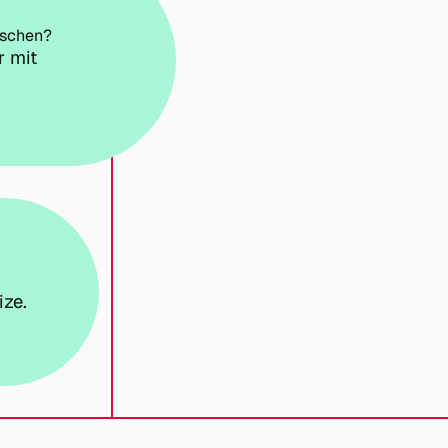
nschen?
r mit
ize.