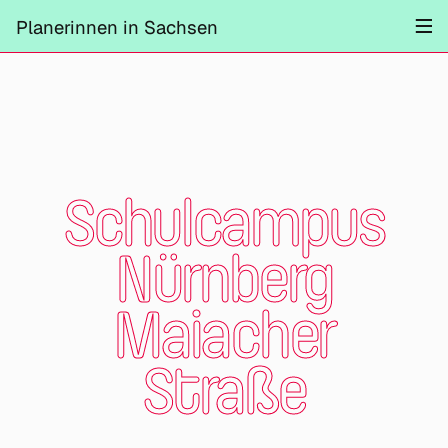
Projekte
Planerinnen in Sachsen
Information
Mitmachen
Kontrast ändern
Schliessen
Schulcampus
Nürnberg
Maiacher
Straße