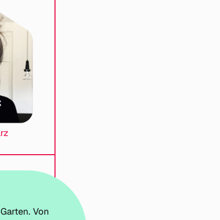
rz
 Garten. Von