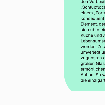
den Vorbesi
„Schlupfloc
einem „Port
konsequent 
Element, de
sich über e
Küche und A
Lebensumstä
worden. Zus
umverlegt u
zugunsten d
großen Glas
ermöglichen
Anbau. So w
die einziga