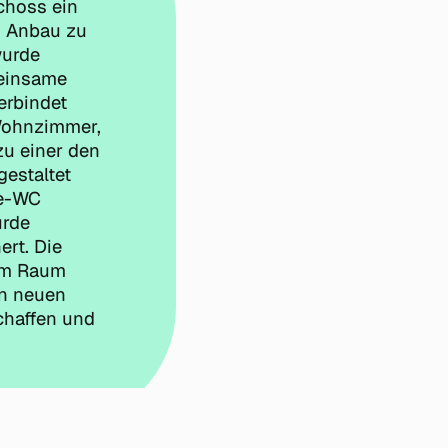
choss ein
n Anbau zu
wurde
meinsame
erbindet
 Wohnzimmer,
u einer den
estaltet
te-WC
urde
rt. Die
sem Raum
en neuen
chaffen und