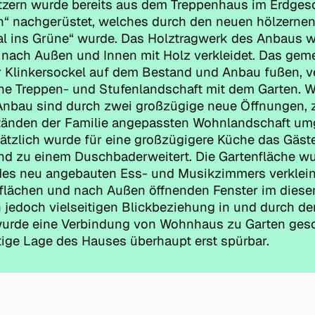
tzern wurde bereits aus dem Treppenhaus im Erdges
h“ nachgerüstet, welches durch den neuen hölzerne
al ins Grüne“ wurde. Das Holztragwerk des Anbaus 
nach Außen und Innen mit Holz verkleidet. Das ge
r Klinkersockel auf dem Bestand und Anbau fußen, v
ine Treppen- und Stufenlandschaft mit dem Garten.
nbau sind durch zwei großzügige neue Öffnungen, z
nden der Familie angepassten Wohnlandschaft umg
ätzlich wurde für eine großzügigere Küche das Gäs
nd zu einem Duschbaderweitert. Die Gartenfläche w
es neu angebauten Ess- und Musikzimmers verkleine
flächen und nach Außen öffnenden Fenster im die
 jedoch vielseitigen Blickbeziehung in und durch d
urde eine Verbindung von Wohnhaus zu Garten ges
rtige Lage des Hauses überhaupt erst spürbar.