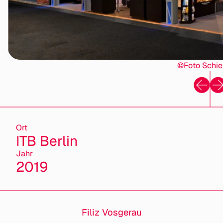
©Foto Schi
Ort
ITB Berlin
Jahr
2019
Filiz Vosgerau