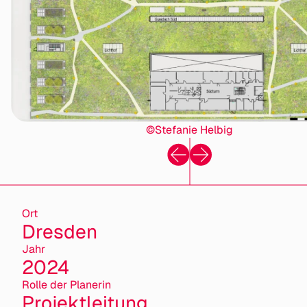
©Stefanie Helbig
Ort
Dresden
Jahr
2024
Rolle der Planerin
Projektleitung