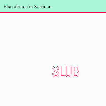
Projekte
Planerinnen in Sachsen
Information
Mitmachen
Kontrast ändern
Schliessen
SLUB