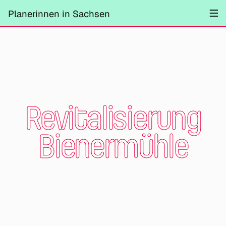
Projekte
Planerinnen in Sachsen
Information
Mitmachen
Kontrast ändern
Schliessen
Revitalisierung
Bienermühle