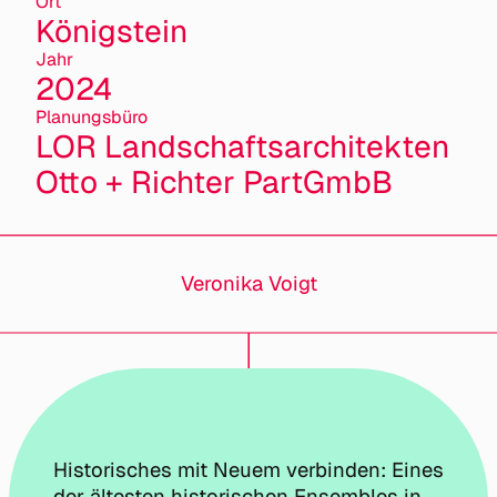
Ort
Königstein
Jahr
2024
Planungsbüro
LOR Landschaftsarchitekten
Otto + Richter PartGmbB
Veronika Voigt
Historisches mit Neuem verbinden: Eines
der ältesten historischen Ensembles in