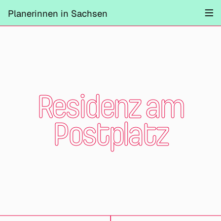
Projekte
Planerinnen in Sachsen
Information
Mitmachen
Kontrast ändern
Schliessen
Residenz am
Postplatz